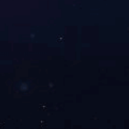
ONLINE MESSAGE
联系方式
留言应用名称：
客户留言
描述：
*
留言内容：
姓名：
性别：
男
女
手机：
电话：
传真：
邮箱：