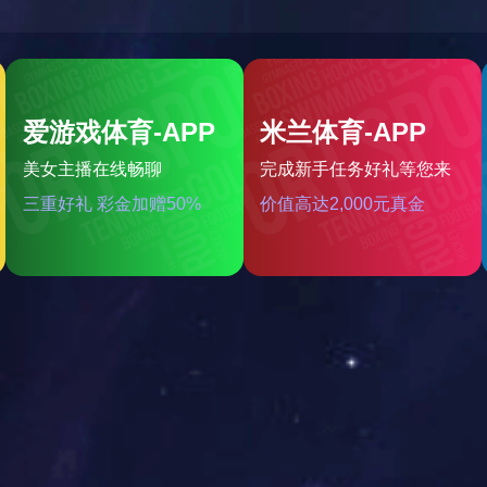
开云网页版登录入口-开云online(中国) 业绩
开云网页版登录入口-开云online(中国) 业绩