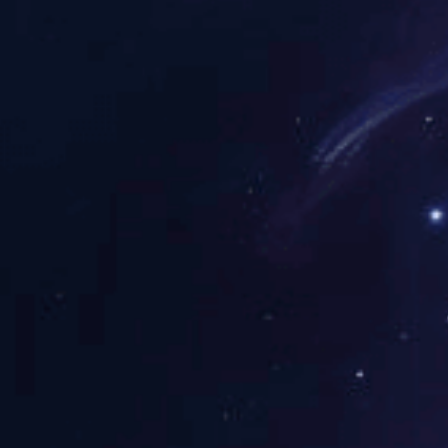
业绩展示
新闻中心

公司新闻
业内动态
联系我们

联系方式
客户留言

市政工程
公路工程
开云网页版登录入口-开云online(中国)
当前位置：
首页
/
荣誉资质
/
企业荣誉