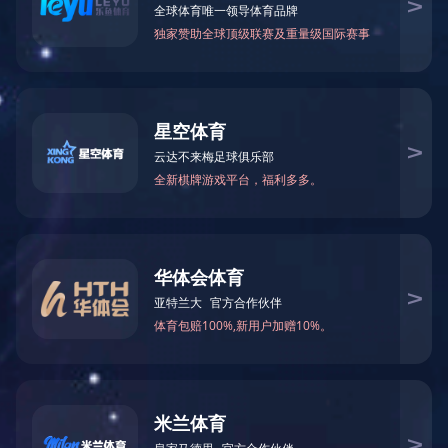
电力工程业绩
水利工程业绩
开云网页版登录入口-开云online(中国) 业绩
业绩展示
新闻中心

新闻中心
公司新闻
业内动态
联系我们

联系我们
联系方式
客户留言