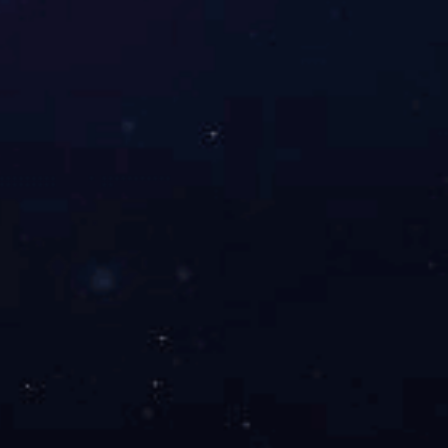
留言应用名称：
客户留言
描述：
*
留言内容：
姓名：
性别：
男
女
手机：
电话：
传真：
邮箱：
地址：
邮编：