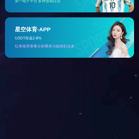
福建省龙岩市新罗区东肖镇龙腾南路14号珠江大厦7层701室
0597-2336139
382955834@qq.com
WEBSITE QR CODE
网站二维码
扫一扫进入网站
微信公众号
扫一扫关注微信公众号
ONLINE MESSAGE
联系方式