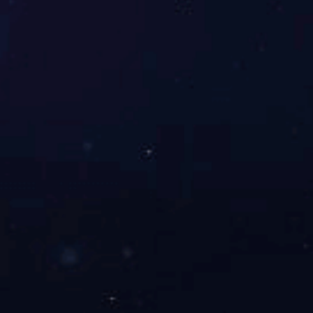
ONLINE MESSAGE
联系方式
留言应用名称：
客户留言
描述：
*
留言内容：
姓名：
性别：
男
女
手机：
电话：
传真：