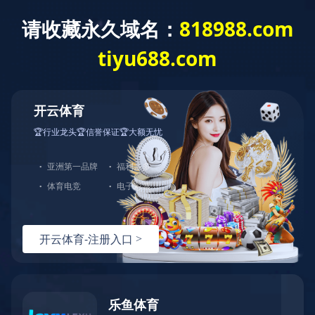
首页
公司简介
荣誉资质

荣誉资质
企业资质
企业专利
企业荣誉
企业业绩

企业业绩
市政工程业绩
公路工程业绩