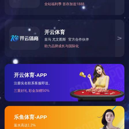
市政工程业绩
公路工程业绩
电力工程业绩
水利工程业
绩
开云网页版登录入口-开云online(中国) 业绩
业绩展示
新闻中心

公司新闻
业内动态
联系我们

联系方式
客户留言

市政工程
公路工程
开云网页版登录入口-开云online(中国)
当前位置：
首页
/
荣誉资质