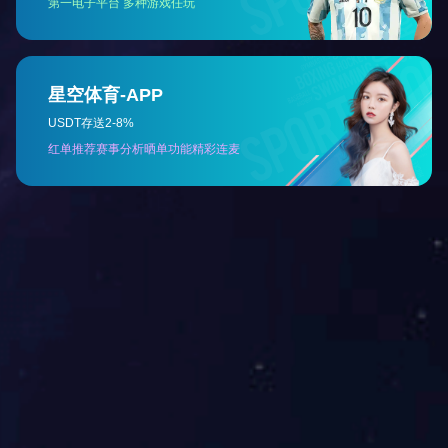
福建省龙岩市新罗区东肖镇龙腾南路14号珠江大厦7层701室
0597-2336139
382955834@qq.com
WEBSITE QR CODE
网站二维码
扫一扫进入网站
微信公众号
扫一扫关注微信公众号
ONLINE MESSAGE
联系方式