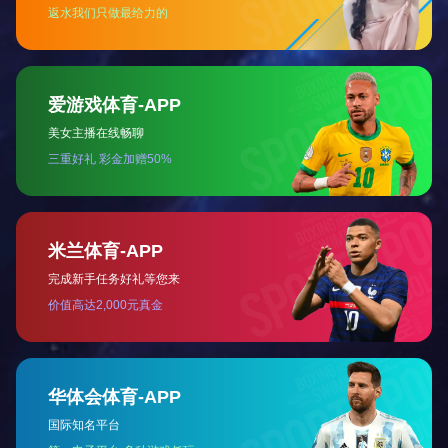
/
企业专利
/
专利
专利
工程描述
参数
扫二维码用手机看
未找到相应参数组，请于后台属性模板中添加
上一个
无
下一个
专利
CONTACT INFORMATION
联系方式