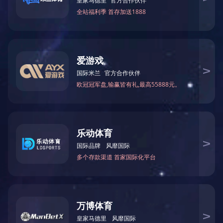
首页
公司简介
荣誉资质
企业资质
企业专利
企业荣誉
企业业绩
市政工程业绩
公路工程业绩
电力工程业绩
水利工程业
绩
开云网页版登录入口-开云online(中国) 业绩
业绩展示
新闻中心
公司新闻
业内动态
联系我们
联系方式
客户留言

首页
公司简介
荣誉资质

企业资质
企业专利
企业荣誉
企业业绩
