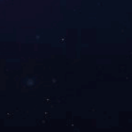
留言应用名称：
客户留言
描述：
*
留言内容：
姓名：
性别：
男
女
手机：
电话：
传真：
邮箱：
地址：
邮编：