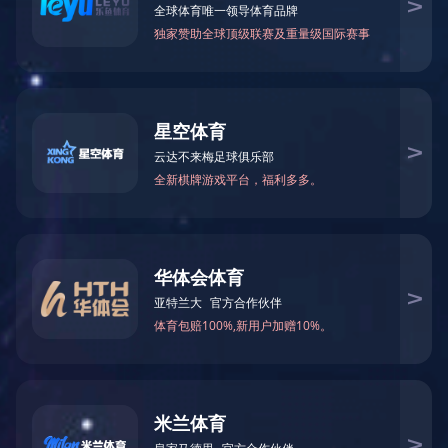
电力工程业绩
水利工程业绩
开云网页版登录入口-开云online(中国) 业绩
业绩展示
新闻中心

新闻中心
公司新闻
业内动态
联系我们

联系我们
联系方式
客户留言