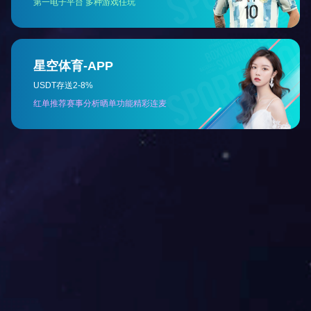
未找到相应参数组，请于后台属性模板中添加
上一个
福建省长汀职业中专学校区域性实训中心建设项目
下一个
滨湖卓越城文华园一期项目11号楼科研楼办公室内装饰工程
CONTACT INFORMATION
联系方式
福建省龙岩市新罗区东肖镇龙腾南路14号珠江大厦7层701室
0597-2336139
382955834@qq.com
WEBSITE QR CODE
网站二维码
扫一扫进入网站