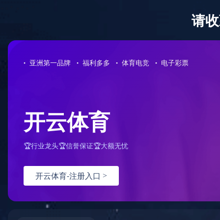
首页
公司简介
荣誉资质

荣誉资质
企业资质
企业专利
企业荣誉
企业业绩

企业业绩
市政工程业绩
公路工程业绩