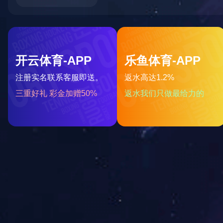
首页
公司简介
荣誉资质
企业资质
企业专利
企业荣誉
企业业绩
市政工程业绩
公路工程业绩
电力工程业绩
水利工程业绩
业绩展示
新闻中心
公司新闻
业内动态
联系我们
联系方式
客户留言

首页
公司简介
荣誉资质

企业资质
企业专利
企业荣誉
企业业绩

市政工程业绩
公路工程业绩
电力工程业绩
水利工程业绩