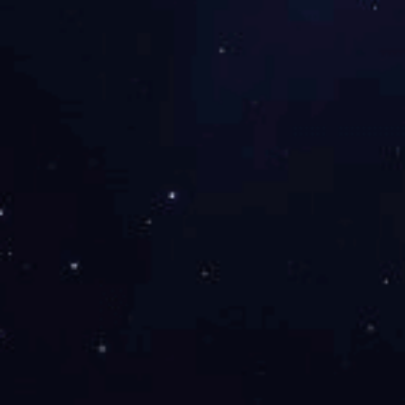
描述：
*
留言内容：
姓名：
性别：
男
女
手机：
电话：
传真：
邮箱：
地址：
邮编：
*
验证码：